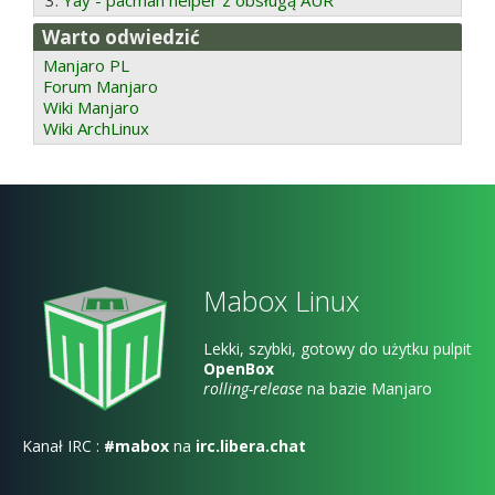
Yay - pacman helper z obsługą AUR
Warto odwiedzić
Manjaro PL
Forum Manjaro
Wiki Manjaro
Wiki ArchLinux
Mabox Linux
Lekki, szybki, gotowy do użytku pulpit
OpenBox
rolling-release
na bazie Manjaro
Kanał IRC :
#mabox
na
irc.libera.chat