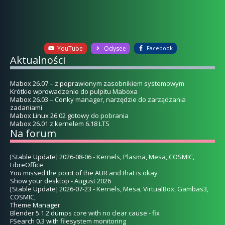
YouTube
Odysee
Facebook
Aktualności
Mabox 26.07 – z poprawionym zasobnikiem systemowym
Krótkie wprowadzenie do pulpitu Maboxa
Mabox 26.03 – Conky manager, narzędzie do zarządzania
zadaniami
Mabox Linux 26.02 gotowy do pobrania
Mabox 26.01 z kernelem 6.18 LTS
Na forum
[Stable Update] 2026-08-06 - Kernels, Plasma, Mesa, COSMIC,
LibreOffice
You missed the point of the AUR and that is okay
Show your desktop - August 2026
[Stable Update] 2026-07-23 - Kernels, Mesa, VirtualBox, Gambas3,
COSMIC,
Theme Manager
Blender 5.1.2 dumps core with no clear cause - fix
FSearch 0.3 with filesystem monitoring